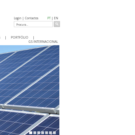
Login
|
Contactos
PT
| EN
S
|
PORTFÓLIO
|
GS INTERNACIONAL