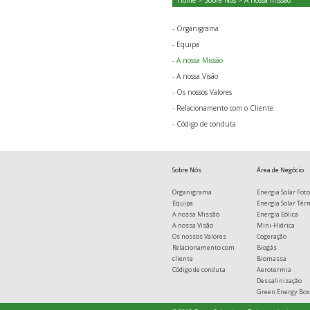
Home
>
Sobre Nós
> A nossa missão
-
Organigrama
-
Equipa
-
A nossa Missão
-
A nossa Visão
-
Os nossos Valores
-
Relacionamento com o Cliente
-
Código de conduta
Sobre Nós
Área de Negócio
Organigrama
Energia Solar Foto
Equipa
Energia Solar Tér
A nossa Missão
Energia Eólica
A nossa Visão
Mini-Hidrica
Os nossos Valores
Cogeração
Relacionamento com
Biogás
cliente
Biomassa
Código de conduta
Aerotermia
Dessalinização
Green Energy Box