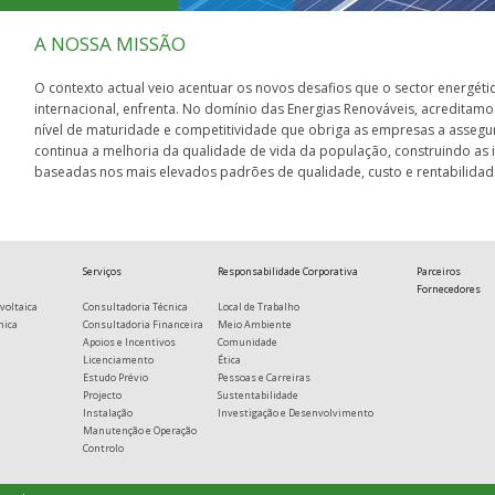
A NOSSA MISSÃO
O contexto actual veio acentuar os novos desafios que o sector energét
internacional, enfrenta. No domínio das Energias Renováveis, acreditam
nível de maturidade e competitividade que obriga as empresas a assegu
continua a melhoria da qualidade de vida da população, construindo as i
baseadas nos mais elevados padrões de qualidade, custo e rentabilidad
Serviços
Responsabilidade Corporativa
Parceiros
Fornecedores
voltaica
Consultadoria Técnica
Local de Trabalho
mica
Consultadoria Financeira
Meio Ambiente
Apoios e Incentivos
Comunidade
Licenciamento
Ética
Estudo Prévio
Pessoas e Carreiras
Projecto
Sustentabilidade
Instalação
Investigação e Desenvolvimento
Manutenção e Operação
Controlo