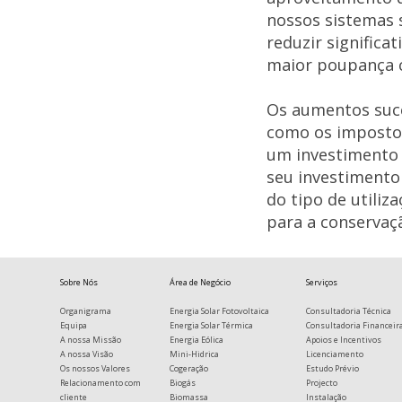
nossos sistemas 
reduzir signific
maior poupança 
Os aumentos suce
como os impostos
um investimento 
seu investiment
do tipo de utiliz
para a conservaç
Sobre Nós
Área de Negócio
Serviços
Organigrama
Energia Solar Fotovoltaica
Consultadoria Técnica
Equipa
Energia Solar Térmica
Consultadoria Financeir
A nossa Missão
Energia Eólica
Apoios e Incentivos
A nossa Visão
Mini-Hidrica
Licenciamento
Os nossos Valores
Cogeração
Estudo Prévio
Relacionamento com
Biogás
Projecto
cliente
Biomassa
Instalação