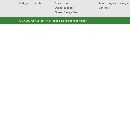
Código de conduta
Aerotermia
Manutenção e Operação
Dessalinização
Controlo
Green Energy Box
© 2012 Green Soluctions. Todos os direitos reservados.