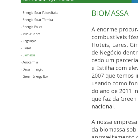
Home
>
Áreas de Negócio
> Biomassa
BIOMASSA
-
Energia Solar Fotovoltaica
-
Energia Solar Térmica
-
Energia Eólica
A enorme procura,
-
Mini-Hidrica
combustíveis fós
-
Cogeração
Hoteis, Lares, Gi
-
Biogás
de Negócio dentr
-
Biomassa
cedo um parceria
-
Aerotermia
e Estilha com ele
-
Dessalinização
2007 que temos i
-
Green Energy Box
usando como fonte
do ano de 2011 i
que faz da Green
nacional.
A nossa empresa 
da biomassa sob a
aproveitamento d