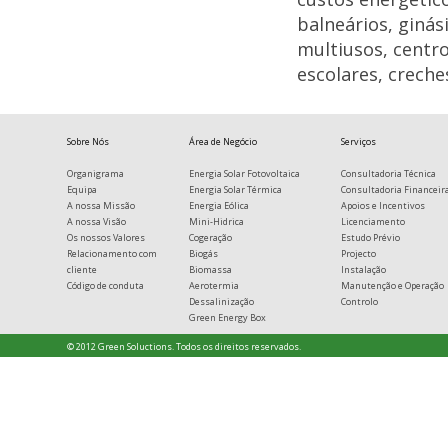
balneários, ginás
multiusos, centro
escolares, creches
Sobre Nós
Área de Negócio
Serviços
Organigrama
Energia Solar Fotovoltaica
Consultadoria Técnica
Equipa
Energia Solar Térmica
Consultadoria Financeir
A nossa Missão
Energia Eólica
Apoios e Incentivos
A nossa Visão
Mini-Hidrica
Licenciamento
Os nossos Valores
Cogeração
Estudo Prévio
Relacionamento com
Biogás
Projecto
cliente
Biomassa
Instalação
Código de conduta
Aerotermia
Manutenção e Operação
Dessalinização
Controlo
Green Energy Box
© 2012 Green Soluctions. Todos os direitos reservados.