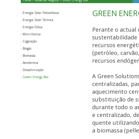
Home
>
Áreas de Negócio
> Green Energy Box
GREEN ENER
-
Energia Solar Fotovoltaica
-
Energia Solar Térmica
-
Energia Eólica
Perante o actual 
-
Mini-Hidrica
sustentabilidade
-
Cogeração
recursos energéti
-
Biogás
(petróleo, carvão
-
Biomassa
recursos endógen
-
Aerotermia
-
Dessalinização
A Green Solution
-
Green Energy Box
centralizadas, p
aquecimento cent
substituição de 
durante todo o a
e centralizado, d
quente utilizand
a biomassa (pelle