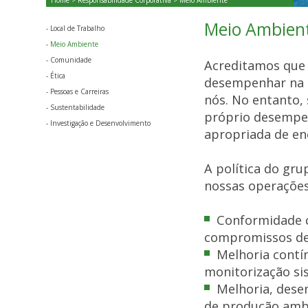
Home
>
Responsabilidade Corporativa
> Meio Ambiente
Meio Ambien
-
Local de Trabalho
-
Meio Ambiente
-
Comunidade
Acreditamos que o
-
Ética
desempenhar na g
-
Pessoas e Carreiras
nós. No entanto
-
Sustentabilidade
próprio desempen
-
Investigação e Desenvolvimento
apropriada de ene
A política do gru
nossas operações 
Conformidade c
compromissos de
Melhoria contí
monitorização si
Melhoria, dese
de produção ambi