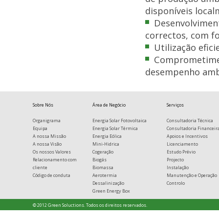
disponíveis local
Desenvolviment
correctos, com fo
Utilização efic
Comprometiment
desempenho ambi
Sobre Nós
Área de Negócio
Serviços
Organigrama
Energia Solar Fotovoltaica
Consultadoria Técnica
Equipa
Energia Solar Térmica
Consultadoria Financeir
A nossa Missão
Energia Eólica
Apoios e Incentivos
A nossa Visão
Mini-Hidrica
Licenciamento
Os nossos Valores
Cogeração
Estudo Prévio
Relacionamento com
Biogás
Projecto
cliente
Biomassa
Instalação
Código de conduta
Aerotermia
Manutenção e Operação
Dessalinização
Controlo
Green Energy Box
© 2012 Green Soluctions. Todos os direitos reservados.