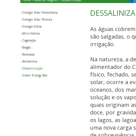
Home
>
Áreas de Negócio
> Dessalinização
DESSALINIZ
-
Energia Solar Fotovoltaica
-
Energia Solar Térmica
-
Energia Eólica
As águas cobrem 
-
Mini-Hidrica
são salgadas, o 
-
Cogeração
irrigação.
-
Biogás
-
Biomassa
Na natureza, a de
-
Aerotermia
alimentador do C
-
Dessalinização
físico, fechado, 
-
Green Energy Box
solar, ocorre a 
oceanos, dos mar
solução e os vap
quais originam as
doce, por gravida
os lagos, as lago
uma nova carga sa
de sobrevivência