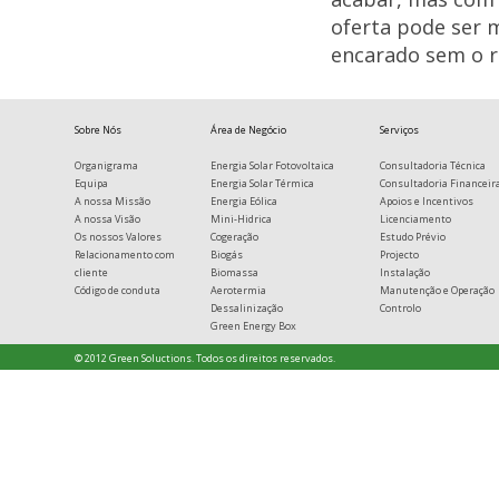
oferta pode ser 
encarado sem o r
Sobre Nós
Área de Negócio
Serviços
Organigrama
Energia Solar Fotovoltaica
Consultadoria Técnica
Equipa
Energia Solar Térmica
Consultadoria Financeir
A nossa Missão
Energia Eólica
Apoios e Incentivos
A nossa Visão
Mini-Hidrica
Licenciamento
Os nossos Valores
Cogeração
Estudo Prévio
Relacionamento com
Biogás
Projecto
cliente
Biomassa
Instalação
Código de conduta
Aerotermia
Manutenção e Operação
Dessalinização
Controlo
Green Energy Box
© 2012 Green Soluctions. Todos os direitos reservados.