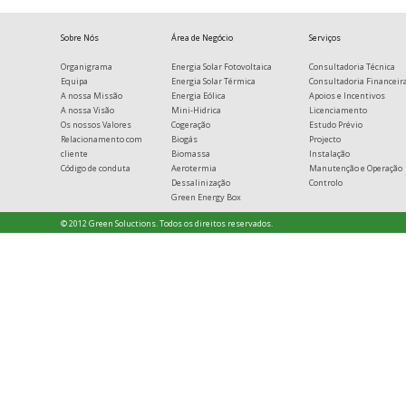
Sobre Nós
Área de Negócio
Serviços
Organigrama
Energia Solar Fotovoltaica
Consultadoria Técnica
Equipa
Energia Solar Térmica
Consultadoria Financeir
A nossa Missão
Energia Eólica
Apoios e Incentivos
A nossa Visão
Mini-Hidrica
Licenciamento
Os nossos Valores
Cogeração
Estudo Prévio
Relacionamento com
Biogás
Projecto
cliente
Biomassa
Instalação
Código de conduta
Aerotermia
Manutenção e Operação
Dessalinização
Controlo
Green Energy Box
© 2012 Green Soluctions. Todos os direitos reservados.