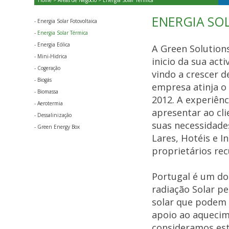
Home
>
Áreas de Negócio
> Energia Solar Térmica
ENERGIA SO
-
Energia Solar Fotovoltaica
-
Energia Solar Térmica
-
Energia Eólica
A Green Solution
-
Mini-Hidrica
inicio da sua act
-
Cogeração
vindo a crescer 
-
Biogás
empresa atinja o 
-
Biomassa
2012. A experiênc
-
Aerotermia
apresentar ao cl
-
Dessalinização
suas necessidade
-
Green Energy Box
Lares, Hotéis e 
proprietários re
Portugal é um do
radiação Solar p
solar que podem 
apoio ao aqueci
consideramos est