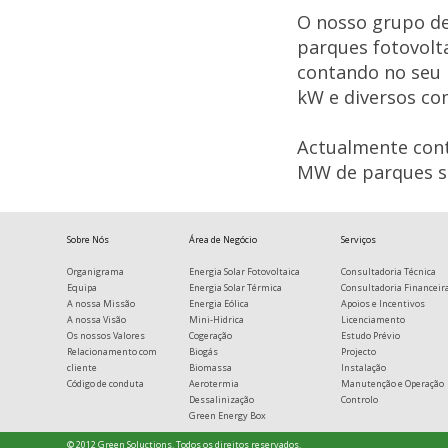
O nosso grupo de
parques fotovolt
contando no seu 
kW e diversos com
Actualmente con
MW de parques so
Sobre Nós
Área de Negócio
Serviços
Organigrama
Energia Solar Fotovoltaica
Consultadoria Técnica
Equipa
Energia Solar Térmica
Consultadoria Financeir
A nossa Missão
Energia Eólica
Apoios e Incentivos
A nossa Visão
Mini-Hidrica
Licenciamento
Os nossos Valores
Cogeração
Estudo Prévio
Relacionamento com
Biogás
Projecto
cliente
Biomassa
Instalação
Código de conduta
Aerotermia
Manutenção e Operação
Dessalinização
Controlo
Green Energy Box
© 2012 Green Soluctions. Todos os direitos reservados.