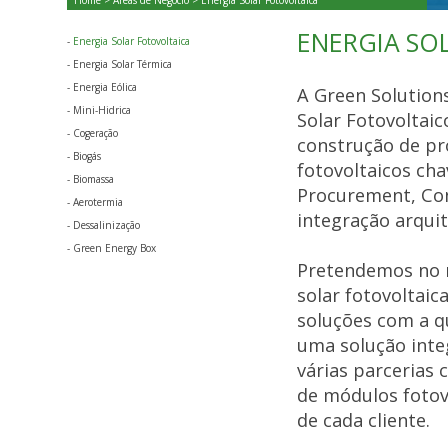
Home
>
Áreas de Negócio
> Energia Solar Fotovoltaica
ENERGIA SO
-
Energia Solar Fotovoltaica
-
Energia Solar Térmica
-
Energia Eólica
A Green Solution
-
Mini-Hidrica
Solar Fotovoltai
-
Cogeração
construção de pro
-
Biogás
fotovoltaicos ch
-
Biomassa
Procurement, Con
-
Aerotermia
integração arqui
-
Dessalinização
-
Green Energy Box
Pretendemos no no
solar fotovoltaic
soluções com a q
uma solução integ
várias parcerias
de módulos fotov
de cada cliente.