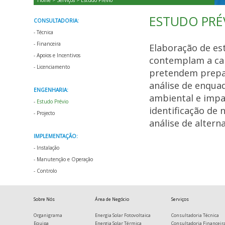
Home
>
Serviços
> Estudo Prévio
ESTUDO PRÉ
CONSULTADORIA:
-
Técnica
-
Financeira
Elaboração de es
-
Apoios e Incentivos
contemplam a car
-
Licenciamento
pretendem prepar
análise de enqua
ENGENHARIA:
ambiental e impac
-
Estudo Prévio
identificação de 
-
Projecto
análise de alterna
IMPLEMENTAÇÃO:
-
Instalação
-
Manutenção e Operação
-
Controlo
Sobre Nós
Área de Negócio
Serviços
Organigrama
Energia Solar Fotovoltaica
Consultadoria Técnica
Equipa
Energia Solar Térmica
Consultadoria Financeir