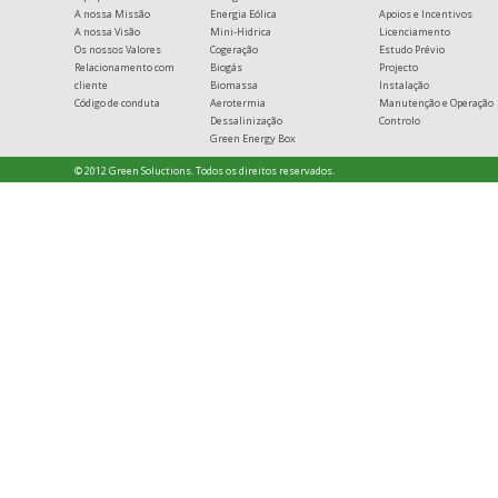
A nossa Missão
Energia Eólica
Apoios e Incentivos
A nossa Visão
Mini-Hidrica
Licenciamento
Os nossos Valores
Cogeração
Estudo Prévio
Relacionamento com
Biogás
Projecto
cliente
Biomassa
Instalação
Código de conduta
Aerotermia
Manutenção e Operação
Dessalinização
Controlo
Green Energy Box
© 2012 Green Soluctions. Todos os direitos reservados.