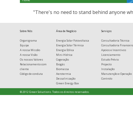
Home
"There's no need to stand behind anyone whe
Sobre Nós
Área de Negócio
Serviços
Organigrama
Energia Solar Fotovoltaica
Consultadoria Técnica
Equipa
Energia Solar Térmica
Consultadoria Financeir
A nossa Missão
Energia Eólica
Apoios e Incentivos
A nossa Visão
Mini-Hidrica
Licenciamento
Os nossos Valores
Cogeração
Estudo Prévio
Relacionamento com
Biogás
Projecto
cliente
Biomassa
Instalação
Código de conduta
Aerotermia
Manutenção e Operação
Dessalinização
Controlo
Green Energy Box
© 2012 Green Soluctions. Todos os direitos reservados.